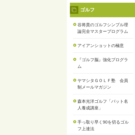
ゴルフ
谷将貴のゴルフシンプル理
論完全マスタープログラム
アイアンショットの極意
『ゴルフ脳』強化プログラ
ム
ヤマシタＧＯＬＦ塾 会員
制メールマガジン
森本光洋ゴルフ「パット名
人養成講座」
手っ取り早く90を切るゴル
フ上達法