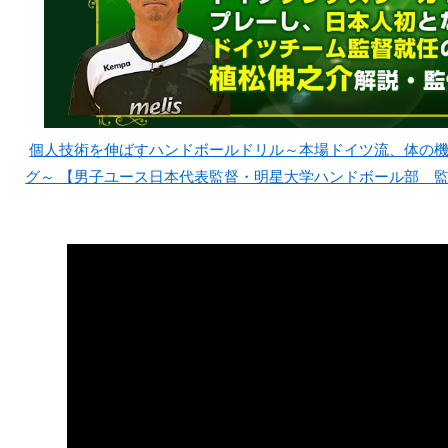
個人技術を伸ばすハンドボールドリル～本場ドイツ流、体の
グ～ 【男子ユース日本代表監督・明星大学ハンドボール部 監