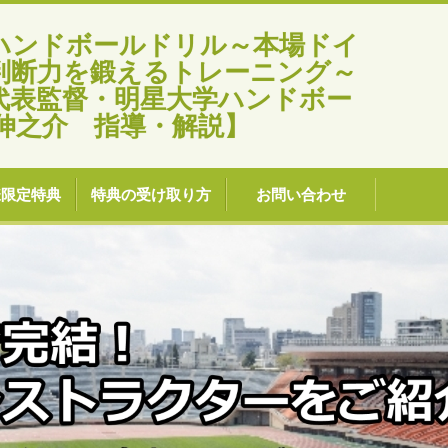
ハンドボールドリル～本場ドイ
判断力を鍛えるトレーニング～
代表監督・明星大学ハンドボー
伸之介 指導・解説】
様限定特典
特典の受け取り方
お問い合わせ