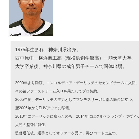
1975年生まれ、神奈川県出身。
西中原中―横浜商工高（現横浜創学館高）―順天堂大卒。
大学卒業後、神奈川県の成年男子チームで国体出場。
2000年より独渡、コンコルディア・デーリッチのセカンドチームに入団
その後ファーストチーム入りを果たしてプロ契約。
2005年度、デーリッチの主力としてブンデスリーガ１部の舞台に立つ。
翌2006年からEHVアウェに移籍。
2013年にデーリッチに戻ったのち、2014年にはグルベンランプ・ツヴ
人初の監督に就任。
監督退任後、選手としてオファーを受け、再びコートに立つ。