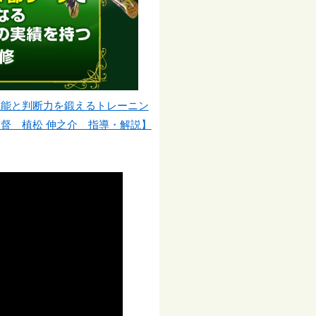
機能と判断力を鍛えるトレーニン
督 植松 伸之介 指導・解説】