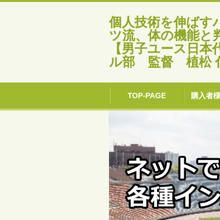
個人技術を伸ばす
ツ流、体の機能と
【男子ユース日本
ル部 監督 植松 
TOP-PAGE
購入者