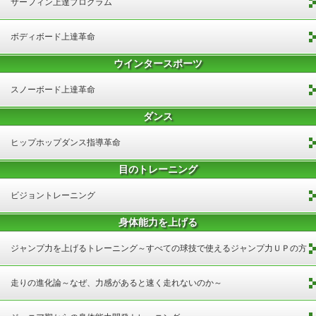
サーフィン上達プログラム
ボディボード上達革命
ウインタースポーツ
スノーボード上達革命
ダンス
ヒップホップダンス指導革命
目のトレーニング
ビジョントレーニング
身体能力を上げる
ジャンプ力を上げるトレーニング～すべての球技で使えるジャンプ力ＵＰの方
法～
走りの進化論～なぜ、力感があると速く走れないのか～