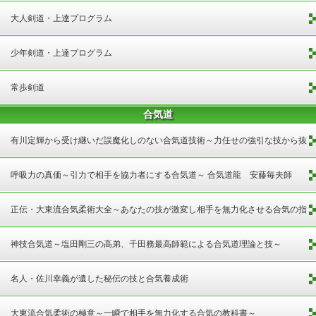
大人剣道・上達プログラム
少年剣道・上達プログラム
常歩剣道
合気道
有川定輝から受け継いだ誤魔化しのない合気道技術～力任せの強引な技から抜
け出す方法～
呼吸力の真価～引力で相手を協力者にする合気道～ 合気道龍 安藤毎夫師
範 指導・監修
正伝・大東流合気柔術大全～あなたの技が激変し相手を無力化させる合気の指
南書～大東流合気柔術本部 本部長 近藤昌之 指導・監修
神技合気道～塩田剛三の高弟、千田務最高師範による合気道理論と技～
名人・佐川幸義が遺した秘伝の技と合気養成術
大東流合気柔術の極意～一瞬で相手を無力化する合気の教科書～