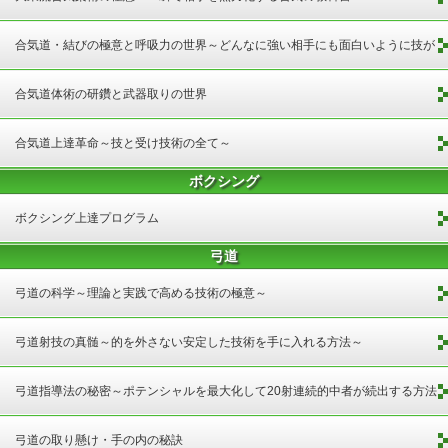
合気道・結びの極意と呼吸力の世界～どんなに強い相手にも面白いように技が
掛かる凄い戦術～
合気道体術の研鑽と武器取りの世界
合気道上達革命～技と受け技術の全て～
ボクシング
ボクシング上達プログラム
弓道
弓道の科学～理論と実践で高める技術の極意～
弓道射技の真髄～的を外さない安定した技術を手に入れる方法～
弓道指導法の秘密～ポテンシャルを最大化して20射連続的中者が続出する方法
～ 足利大学付属高等学校 宮澤章啓 指導・監修
弓道の取り懸け・手の内の秘訣