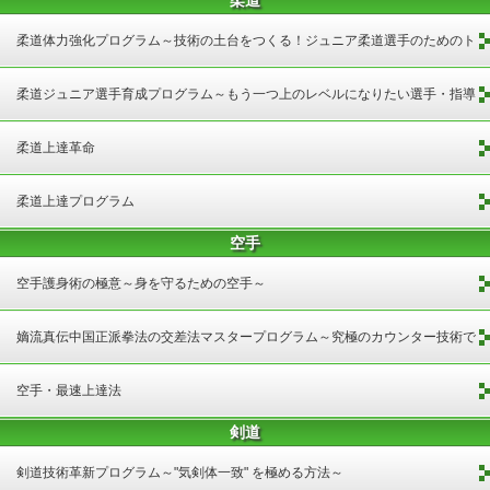
柔道
柔道体力強化プログラム～技術の土台をつくる！ジュニア柔道選手のためのト
レーニング
柔道ジュニア選手育成プログラム～もう一つ上のレベルになりたい選手・指導
者向け～
柔道上達革命
柔道上達プログラム
空手
空手護身術の極意～身を守るための空手～
嫡流真伝中国正派拳法の交差法マスタープログラム～究極のカウンター技術で
大ダメージを与える方法～
空手・最速上達法
剣道
剣道技術革新プログラム～"気剣体一致" を極める方法～