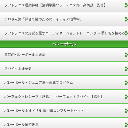
内容と選手育成術～
ソフトテニス運動神経【清明学園ソフトテニス部 高橋茂 監督】
ナロさん流「試合で勝つためのアイディア指導術」
ソフトテニスの定説を覆すコーディネーショントレーニング ～手打ちを極める
バレーボール
～
驚異のバレーボール上達法
スパイク上達革命
バレーボール・ジュニア選手育成プログラム
パーフェクトレシーブ【感覚】｜パーフェクトスパイク【感覚】
バレーボール上達ドリル 応用編コンプリートセット
バレーボール練習改革