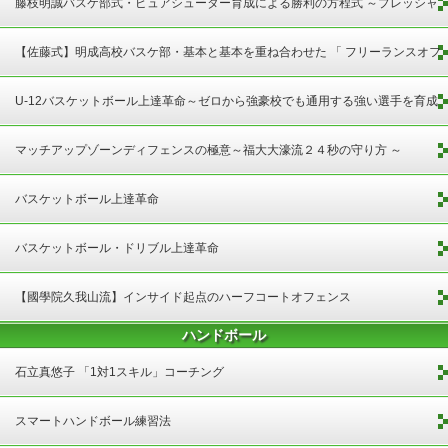
藤枝明誠バスケ部式・ピュアシューター育成による勝利の方程式 ～プレッシャ
ーに打ち勝つシュートの決め方～
【佐藤式】明成高校バスケ部・基本と基本を重ね合わせた 「 フリーランスオフ
ェンス 」
U-12バスケットボール上達革命～ゼロから強豪校でも通用する強い選手を育成
する方法～
マッチアップゾーンディフェンスの極意～福大大濠流２４秒の守り方 ～
バスケットボール上達革命
バスケットボール・ドリブル上達革命
【國學院久我山流】インサイド起点のハーフコートオフェンス
ハンドボール
石立真悠子 「1対1スキル」コーチング
スマートハンドボール練習法