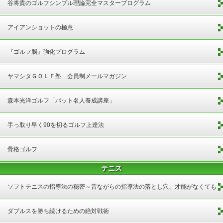
谷将貴のゴルフシンプル理論完全マスタープログラム
アイアンショットの極意
『ゴルフ脳』強化プログラム
ヤマシタＧＯＬＦ塾 会員制メールマガジン
森本光洋ゴルフ「パット名人養成講座」
手っ取り早く90を切るゴルフ上達法
骨格ゴルフ
テニス
ソフトテニスの指導法の秘密～昔ながらの指導法の落とし穴、才能がなくても
試合で勝てる方法～
ダブルスを勝ち続けるための絶対戦術