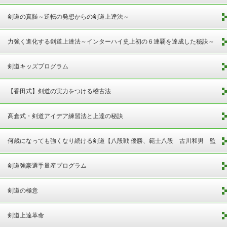
剣道の真髄～逆転の発想からの剣道上達法～
力強く進化する剣道上達法～インターハイ史上初の６連覇を達成した秘訣～
剣道キッズプログラム
【香田式】剣道の実力をつける稽古法
髙倉式・剣道アイデア練習法と上達の秘訣
何歳になっても強くなり続ける剣道【八段戦 優勝、範士八段 古川和男 監
修】
剣道強豪選手量産プログラム
剣道の極意
剣道上達革命