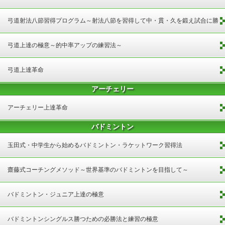
弓道射法八節習得プログラム～射法八節を習得して中・貫・久を鍛え試合に勝
つ方法～
弓道上達の極意～的中率アップの練習法～
弓道上達革命
アーチェリー
アーチェリー上達革命
バドミントン
玉田式・中学生から始めるバドミントン・ラケットワーク習得法
齋藤式コーチングメソッド～世界基準のバドミントンを目指して～
バドミントン・ジュニア上達の極意
バドミントンシングルス勝つための必勝法と練習の極意