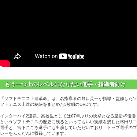
もう一つ上のレベルになりたい選手・指導者向け
「ソフトテニス上達革命」は、名指導者の野口英一が指導・監修したソ
フトテニス上達の秘訣をまとめた3枚組のDVDです。
インターハイ2連覇、高校生としては67年ぶりの快挙となる皇后杯優勝
というソフトテニスの歴史に残るといってもいい実績を残した林田リコ
選手と、宮下こころ選手にも出演していただいており、トップ選手のプ
レーをふんだんに収録しています。