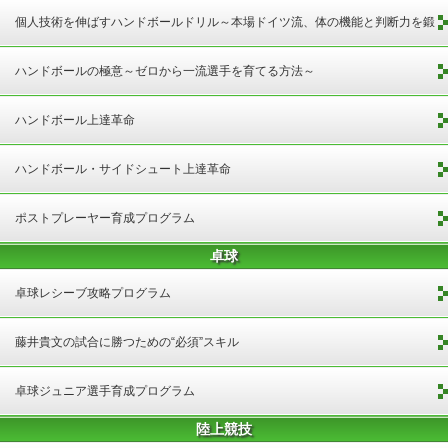
個人技術を伸ばすハンドボールドリル～本場ドイツ流、体の機能と判断力を鍛
えるトレーニング～
ハンドボールの極意～ゼロから一流選手を育てる方法～
ハンドボール上達革命
ハンドボール・サイドシュート上達革命
ポストプレーヤー育成プログラム
卓球
卓球レシーブ攻略プログラム
藤井貴文の試合に勝つための“必須”スキル
卓球ジュニア選手育成プログラム
陸上競技