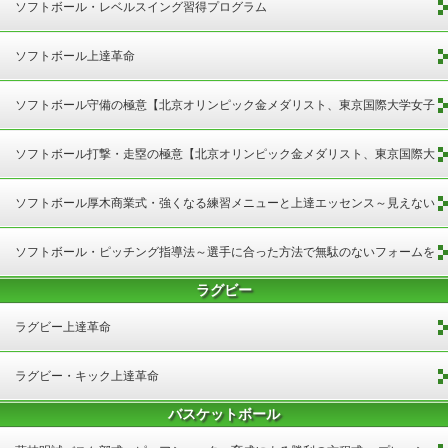
ソフトボール・レベルスイング習得プログラム
ソフトボール上達革命
ソフトボール守備の極意【北京オリンピック金メダリスト、東京国際大学女子
ソフトボール部監督 三科真澄 監修】
ソフトボール打撃・走塁の極意【北京オリンピック金メダリスト、東京国際大
学女子ソフトボール部監督 三科真澄 監修】
ソフトボール厚木商業式・強くなる練習メニューと上達エッセンス～見えない
競争力の秘訣～
ソフトボール・ピッチング指導法～選手に合った方法で無駄のないフォームを
ラグビー
身に付ける～
ラグビー上達革命
ラグビー・キック上達革命
バスケットボール