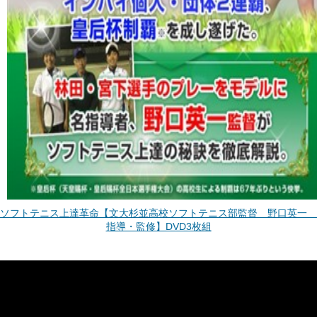
ソフトテニス上達革命【文大杉並高校ソフトテニス部監督 野口英一
指導・監修】DVD3枚組