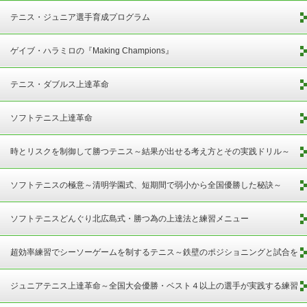
テニス・ジュニア選手育成プログラム
ゲイブ・ハラミロの『Making Champions』
テニス・ダブルス上達革命
ソフトテニス上達革命
時とリスクを制御して勝つテニス～結果が出せる考え方とその実践ドリル～
ソフトテニスの極意～清明学園式、短期間で弱小から全国優勝した秘訣～
ソフトテニスどんぐり北広島式・勝つ為の上達法と練習メニュー
超効率練習でシーソーゲームを制するテニス～鉄壁のポジショニングと試合を
決めるショット～
ジュニアテニス上達革命～全国大会優勝・ベスト４以上の選手が実践する練習